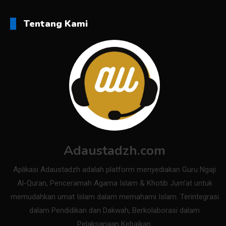
Tentang Kami
Adaustadzh.com
Aplikasi Adaustadzh adalah platform menyediakan Guru Ngaji
Al-Quran, Penceramah Agama Islam & Khotib Jum'at untuk
memudahkan umat Islam dalam memahami Islam. Terintegrasi
dalam Pendidikan dan Dakwah, Berkolaborasi dalam
Pelaksanaan Kebaikan.