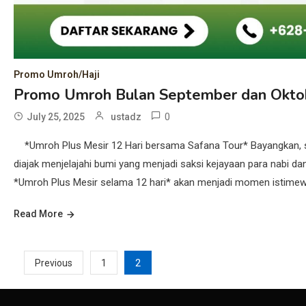
Promo Umroh/Haji
Promo Umroh Bulan September dan Okto
0
July 25, 2025
ustadz
*Umroh Plus Mesir 12 Hari bersama Safana Tour* Bayangkan, se
diajak menjelajahi bumi yang menjadi saksi kejayaan para nabi d
*Umroh Plus Mesir selama 12 hari* akan menjadi momen istimewa 
Read More
Posts
2
Previous
1
pagination