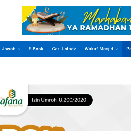
a Jawab
E-Book
Cari Ustadz
Wakaf Masjid
P