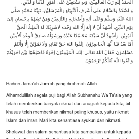
الْحَمْدُ لِلّٰهِ رَبِّ الْعَالَمِيْنَ، وَبِهِ نَسْتَعِيْنُ عَلَى أُمُوْرِ الدُّنْيَا وَالدِّيْنِ،
وَالصَّلَاةُ وَالسَّلَامُ عَلَى أَشْرَفِ اْلأَنْبِيَاءِ وَالْمُرْسَلِيْنَ، نَبِيِّنَا مُحَمَّدٍ صَلَّى
اللهُ عَلَيْهِ وَسَلَّمَ وَعَلَى اٰلِهِ وَأَصْحَابِهِ وَالتَّابِعِيْنَ وَمَنْ تَبِعَهُمْ بِإِحْسَانٍ إِلىَ
يَوْمِ الدِّيْنِ، أَشْهَدُ أَنْ لَا إِلٰهَ إِلَّا الله وَحْدَه لَاشَرِيْكَ لَهُ الْمَلِكُ الْحَقُّ
اْلمُبِيْن. وَأَشْهَدُ أَنَّ سَيِّدَنَا مُحَـمَّدًا عَبْدُهُ وَرَسُوْلُهُ صادِقُ الْوَعْدِ اْلأَمِيْن.
أَمَّا بَعْدُ فَيَا أَيُّهَا الْحَاضِرُوْنَ. اِتَّقُوا اللهَ حَقَّ تُقَاتِهِ وَلَا تَمُوْتُنَّ إِلَّا وَأَنْتُمْ
مُسْلِمُوْنَ. فَقَالَ اللهُ تَعَالَى: اِنَّمَا الْمُؤْمِنُوْنَ اِخْوَةٌ فَاَصْلِحُوْا بَيْنَ اَخَوَيْكُمْ
وَاتَّقُوا اللّٰهَ لَعَلَّكُمْ تُرْحَمُوْنَ
Hadirin Jama’ah Jum’ah yang dirahmati Allah
Alhamdulillah segala puji bagi Allah Subhanahu Wa Ta’ala yang
telah memberikan banyak nikmat dan anugrah kepada kita, bil
khusus telah memberikan nikmat paling khusus, yaitu nikmat
Islam dan iman. Mari kita senantiasa syukuri dan nikmati.
Sholawat dan salam senantiasa kita sampaikan untuk kepada