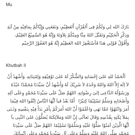
Mu.
بَارَكَ الله لِي وَلَكُمْ فِى اْلقُرْآنِ اْلعَظِيْمِ، وَنَفَعَنِي وَإِيَّاكُمْ بِمَافِيْهِ مِنْ آيَةِ
وَذِكْرِ الْحَكِيْمِ وَتَقَبَّلَ اللهُ مِنَّا وَمِنْكُمْ تِلاَوَتَهُ وَإِنَّهُ هُوَ السَّمِيْعُ العَلِيْمُ،
وَأَقُوْلُ قَوْلِي هَذَا فَأسْتَغْفِرُ اللهَ العَظِيْمَ إِنَّهُ هُوَ الغَفُوْرُ الرَّحِيْم
Khutbah II
اَلْحَمْدُ للهِ عَلىَ إِحْسَانِهِ وَالشُّكْرُ لَهُ عَلىَ تَوْفِيْقِهِ وَاِمْتِنَانِهِ. وَأَشْهَدُ أَنْ
لاَ اِلَهَ إِلاَّ اللهُ وَاللهُ وَحْدَهُ لاَ شَرِيْكَ لَهُ وَأَشْهَدُ أنَّ سَيِّدَنَا مُحَمَّدًا عَبْدُهُ
وَرَسُوْلُهُ الدَّاعِى إلىَ رِضْوَانِهِ. اللهُمَّ صَلِّ عَلَى سَيِّدِنَا مُحَمَّدٍ وِعَلَى اَلِهِ
وَأَصْحَابِهِ وَسَلِّمْ تَسْلِيْمًا كِثيْرًا أَمَّا بَعْدُ فَياَ اَيُّهَا النَّاسُ اِتَّقُوا اللهَ فِيْمَا
أَمَرَ وَانْتَهُوْا عَمَّا نَهَى وَاعْلَمُوْا أَنَّ اللهَ أَمَرَكُمْ بِأَمْرٍ بَدَأَ فِيْهِ بِنَفْسِهِ وَثَـنَى
بِمَلآ ئِكَتِهِ بِقُدْسِهِ وَقَالَ تَعاَلَى إِنَّ اللهَ وَمَلآئِكَتَهُ يُصَلُّوْنَ عَلىَ النَّبِى يآ
اَيُّهَا الَّذِيْنَ آمَنُوْا صَلُّوْا عَلَيْهِ وَسَلِّمُوْا تَسْلِيْمًا. اللهُمَّ صَلِّ عَلَى سَيِّدِنَا
مُحَمَّدٍ صَلَّى اللهُ عَلَيْهِ وَسَلِّمْ وَعَلَى آلِ سَيِّدِناَ مُحَمَّدٍ وَعَلَى اَنْبِيآئِكَ