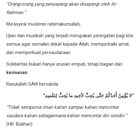
“Orang-orang yang penyayang akan disayangi oleh Ar-
Rahman.”
Ma’asyiral muslimin rahimakumullah,
Ujian dan musibah yang terjadi merupakan peringatan bagi kita
semua agar semakin dekat kepada Allah, memperbaiki amal,
dan memperkuat persaudaraan.
Solidaritas bukan hanya urusan empati, tetapi bagian dari
keimanan
.
Rasulullah SAW bersabda:
“
لا يُؤْمِنُ أَحَدُكُمْ حَتَّى يُحِبَّ لأخِيهِ ما يُحِبُّ لِنَفْسِهِ
“
“Tidak sempurna iman kalian sampai kalian mencintai
saudara kalian sebagaimana kalian mencintai diri sendiri.”
(HR. Bukhari)