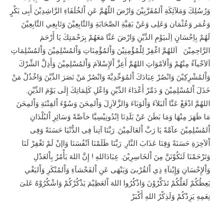
وَرُسُلِكَ وَمَلآئِكَةِ اْلمُقَرَّبِيْنَ وَارْضَ اللّهُمَّ عَنِ اْلخُلَفَاءِ الرَّاشِدِيْنَ أَبِى بَكْرٍ
وَعُمَر وَعُثْمَان وَعَلِى وَعَنْ بَقِيَّةِ الصَّحَابَةِ وَالتَّابِعِيْنَ وَتَابِعِي التَّابِعِيْنَ
لَهُمْ بِاِحْسَانٍ اِلَىيَوْمِ الدِّيْنِ وَارْضَ عَنَّا مَعَهُمْ بِرَحْمَتِكَ يَا أَرْحَمَ
الرَّاحِمِيْنَ اَللهُمَّ اغْفِرْ لِلْمُؤْمِنِيْنَ وَاْلمُؤْمِنَاتِ وَاْلمُسْلِمِيْنَ وَاْلمُسْلِمَاتِ
اَلاَحْيآءُ مِنْهُمْ وَاْلاَمْوَاتِ اللهُمَّ أَعِزَّ اْلإِسْلاَمَ وَاْلمُسْلِمِيْنَ وَأَذِلَّ الشِّرْكَ
وَاْلمُشْرِكِيْنَ وَانْصُرْ عِبَادَكَ اْلمُوَحِّدِيَّةَ وَانْصُرْ مَنْ نَصَرَ الدِّيْنَ وَاخْذُلْ مَنْ
خَذَلَ اْلمُسْلِمِيْنَ وَ دَمِّرْ أَعْدَاءَ الدِّيْنِ وَاعْلِ كَلِمَاتِكَ إِلَى يَوْمَ الدِّيْنِ.
اللهُمَّ ادْفَعْ عَنَّا اْلبَلاَءَ وَاْلوَبَاءَ وَالزَّلاَزِلَ وَاْلمِحَنَ وَسُوْءَ اْلفِتْنَةِ وَاْلمِحَنَ
مَا ظَهَرَ مِنْهَا وَمَا بَطَنَ عَنْ بَلَدِنَا اِنْدُونِيْسِيَّا خآصَّةً وَسَائِرِ اْلبُلْدَانِ
اْلمُسْلِمِيْنَ عآمَّةً يَا رَبَّ اْلعَالَمِيْنَ. رَبَّنَا آتِناَ فِى الدُّنْيَا حَسَنَةً وَفِى
اْلآخِرَةِ حَسَنَةً وَقِنَا عَذَابَ النَّارِ. رَبَّنَا ظَلَمْنَا اَنْفُسَنَا وَاإنْ لَمْ تَغْفِرْ لَنَا
وَتَرْحَمْنَا لَنَكُوْنَنَّ مِنَ اْلخَاسِرِيْنَ. عِبَادَاللهِ ! إِنَّ اللهَ يَأْمُرُ بِاْلعَدْلِ
وَاْلإِحْسَانِ وَإِيْتآءِ ذِي اْلقُرْبىَ وَيَنْهَى عَنِ اْلفَحْشآءِ وَاْلمُنْكَرِ وَاْلبَغْي
يَعِظُكُمْ لَعَلَّكُمْ تَذَكَّرُوْنَ وَاذْكُرُوا اللهَ اْلعَظِيْمَ يَذْكُرْكُمْ وَاشْكُرُوْهُ عَلىَ
نِعَمِهِ يَزِدْكُمْ وَلَذِكْرُ اللهِ أَكْبَرْ