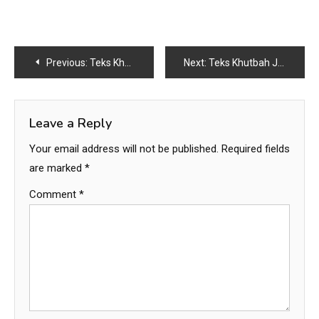
Post
Previous:
Teks Khutbah Jum’at Tema : “Dua Jiwa, Satu Ikatan: Indahnya Saling Melengkapi dalam Rumah Tangga”
Next:
Teks Khutbah Jum’at “Renungan Akhir Tahun 2025: Waktu kita Tak Akan Kembali”
navigation
Leave a Reply
Your email address will not be published.
Required fields
are marked
*
Comment
*