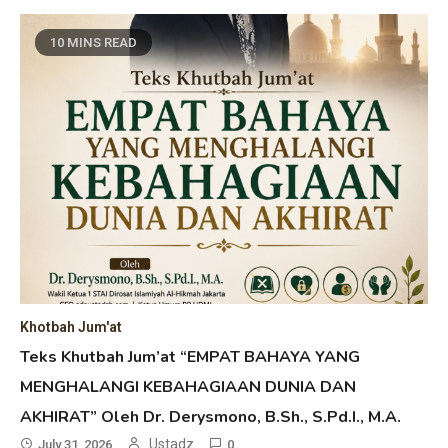
10 MINS READ
Khotbah Jum'at
Teks Khutbah Jum’at “EMPAT BAHAYA YANG
MENGHALANGI KEBAHAGIAAN DUNIA DAN
AKHIRAT” Oleh Dr. Derysmono, B.Sh., S.Pd.I., M.A.
Ustadz
July 31, 2026
0