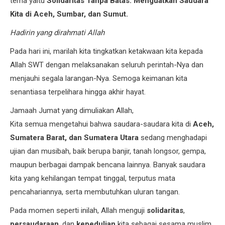
tema yaitu
Solidaritas Tanpa Batas: Menguatkan Saudara
Kita di Aceh, Sumbar, dan Sumut.
Hadirin yang dirahmati Allah
Pada hari ini, marilah kita tingkatkan ketakwaan kita kepada
Allah SWT dengan melaksanakan seluruh perintah-Nya dan
menjauhi segala larangan-Nya. Semoga keimanan kita
senantiasa terpelihara hingga akhir hayat.
Jamaah Jumat yang dimuliakan Allah,
Kita semua mengetahui bahwa saudara-saudara kita di
Aceh,
Sumatera Barat, dan Sumatera Utara
sedang menghadapi
ujian dan musibah, baik berupa banjir, tanah longsor, gempa,
maupun berbagai dampak bencana lainnya. Banyak saudara
kita yang kehilangan tempat tinggal, terputus mata
pencahariannya, serta membutuhkan uluran tangan.
Pada momen seperti inilah, Allah menguji
solidaritas
,
persaudaraan
, dan
kepedulian
kita sebagai sesama muslim