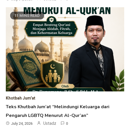
11 MINS READ
Khotbah Jum'at
Teks Khutbah Jum’at “Melindungi Keluarga dari
Pengaruh LGBTQ Menurut Al-Qur’an”
Ustadz
July 24, 2026
0