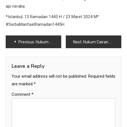
api neraka.
*Istanbul, 13 Ramadan 1445 H / 23 Maret 2024 M*
#SerbaManfaatRamadan1445H
Post
Previous:
Hukum menyalurkan zakat ke pembangunan Madrasah maupun masjid?
Next:
Hukum Cairan Putih setelah Haid?
navigation
Leave a Reply
Your email address will not be published.
Required fields
are marked
*
Comment
*